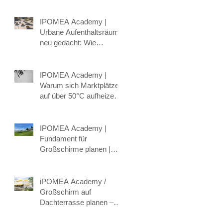
Systeme für lebenswerte
öffentliche Räume
IPOMEA Academy |
Urbane Aufenthaltsräume
neu gedacht: Wie
intelligente
Hitzeschutzkonzepte
Schatten, Komfort und
IPOMEA Academy |
Klima verbinden.
Warum sich Marktplätze
auf über 50°C aufheizen
können – und wie Städte
mit intelligenter
Beschattung
IPOMEA Academy |
gegensteuern
Fundament für
Großschirme planen |
Bodenhülse &
Befestigung erklärt
iPOMEA Academy /
Großschirm auf
Dachterrasse planen –
Wind, Statik &