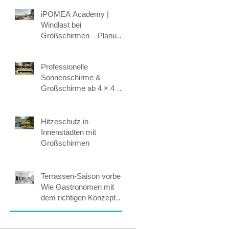
Befestigung
iPOMEA Academy |
Windlast bei
Großschirmen – Planung,
Statik & Sicherheit
Professionelle
Sonnenschirme &
Großschirme ab 4 × 4 m:
Maßgeschneiderte
Beschattung für höchste
Ansprüche.
Hitzeschutz in
Innenstädten mit
t
Großschirmen
Terrassen-Saison vorbei?
Wie Gastronomen mit
dem richtigen Konzept
365 Tage Umsatz
sichern.