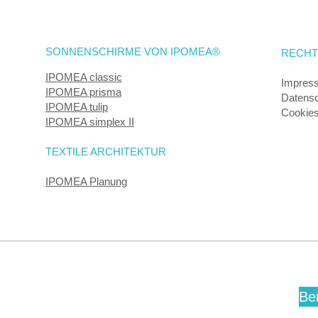
SONNENSCHIRME VON IPOMEA®
RECHT
IPOMEA classic
Impres
IPOMEA prisma
Datens
IPOMEA tulip
Cookie
IPOMEA simplex II
TEXTILE ARCHITEKTUR
IPOMEA Planung
Be
die perfekte Überdachung Ihres Außenbereichs!
dealen Lösung für Ihre Terrasse, Restaurant, Hotel,