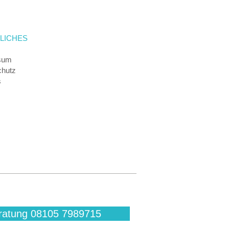
LICHES
sum
chutz
s
ratung 08105 7989715