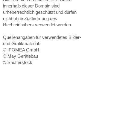
innerhalb dieser Domain sind
urheberrechtlich geschützt und dürfen
nicht ohne Zustimmung des
Rechteinhabers verwendet werden.
Quellenangaben für verwendetes Bilder-
und Grafikmaterial:
© IPOMEA GmbH
© May Gerätebau
© Shutterstock
Verbraucherstreitbeilegungsges
etz (VSBG)
Wir sind nicht bereit und nicht verpflichtet,
an einem Streitbeilegungsverfahren vor
einer Verbraucherschlichtungsstelle
teilzunehmen.
ADRESSE