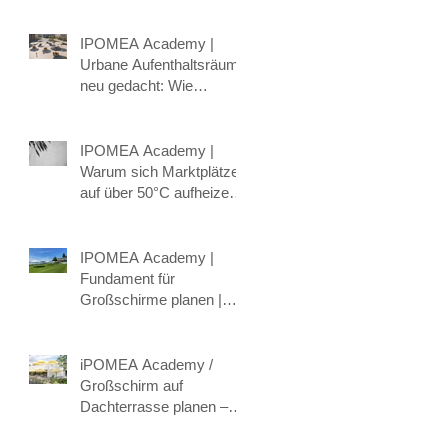
Systeme für lebenswerte
öffentliche Räume
IPOMEA Academy |
Urbane Aufenthaltsräume
neu gedacht: Wie
intelligente
Hitzeschutzkonzepte
Schatten, Komfort und
IPOMEA Academy |
Klima verbinden.
Warum sich Marktplätze
auf über 50°C aufheizen
können – und wie Städte
mit intelligenter
e
Beschattung
IPOMEA Academy |
gegensteuern
Fundament für
Großschirme planen |
Bodenhülse &
Befestigung erklärt
iPOMEA Academy /
Großschirm auf
Dachterrasse planen –
Wind, Statik &