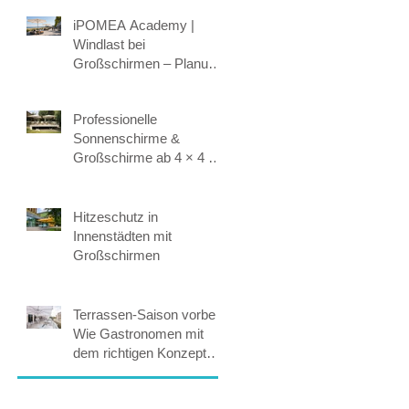
Befestigung
iPOMEA Academy |
Windlast bei
Großschirmen – Planung,
Statik & Sicherheit
Professionelle
Sonnenschirme &
Großschirme ab 4 × 4 m:
Maßgeschneiderte
Beschattung für höchste
Ansprüche.
Hitzeschutz in
Innenstädten mit
Großschirmen
Terrassen-Saison vorbei?
Wie Gastronomen mit
dem richtigen Konzept
365 Tage Umsatz
sichern.