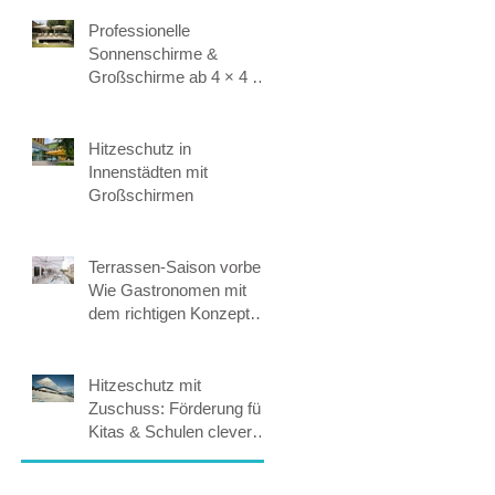
Professionelle
Sonnenschirme &
Großschirme ab 4 × 4 m:
Maßgeschneiderte
Beschattung für höchste
Ansprüche.
Hitzeschutz in
Innenstädten mit
Großschirmen
Terrassen-Saison vorbei?
Wie Gastronomen mit
dem richtigen Konzept
365 Tage Umsatz
sichern.
Hitzeschutz mit
Zuschuss: Förderung für
Kitas & Schulen clever
nutzen.
en