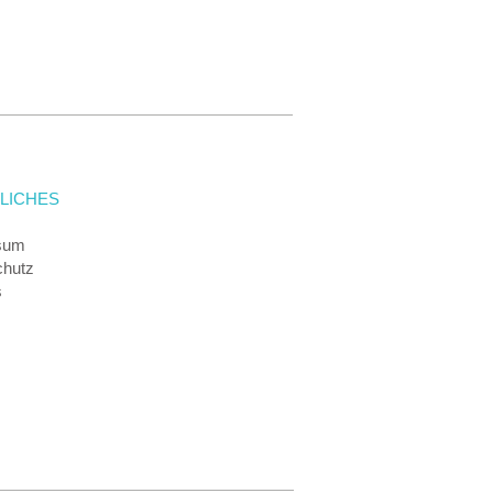
LICHES
sum
chutz
s