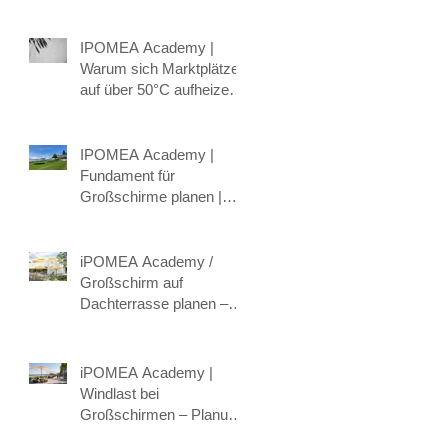
intelligente
Hitzeschutzkonzepte
Schatten, Komfort und
IPOMEA Academy |
Klima verbinden.
Warum sich Marktplätze
auf über 50°C aufheizen
können – und wie Städte
mit intelligenter
Beschattung
IPOMEA Academy |
gegensteuern
Fundament für
Großschirme planen |
Bodenhülse &
Befestigung erklärt
iPOMEA Academy /
Großschirm auf
Dachterrasse planen –
Wind, Statik &
Befestigung
iPOMEA Academy |
Windlast bei
Großschirmen – Planung,
Statik & Sicherheit