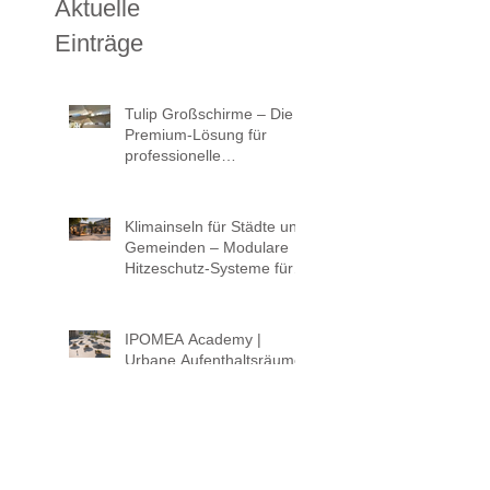
Aktuelle
Einträge
Tulip Großschirme – Die
Premium-Lösung für
professionelle
Beschattung im
öffentlichen Raum
Klimainseln für Städte und
Gemeinden – Modulare
Hitzeschutz-Systeme für
lebenswerte öffentliche
Räume
IPOMEA Academy |
Urbane Aufenthaltsräume
neu gedacht: Wie
intelligente