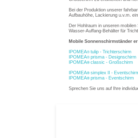
Bei der Produktion unserer fahrba
Aufbauhöhe, Lackierung u.v.m. ei
Der Hohlraum in unseren mobilen 
Wasser-Auffang-Behälter für Tric
Mobile Sonnenschirmständer er
IPOMEA
tulip - Trichterschirm
®
IPOMEA
prisma - Designschirm
®
IPOMEA
classic - Großschirm
®
IPOMEA
simplex II - Eventschir
®
IPOMEA
prisma - Eventschirm
®
Sprechen Sie uns auf Ihre individ