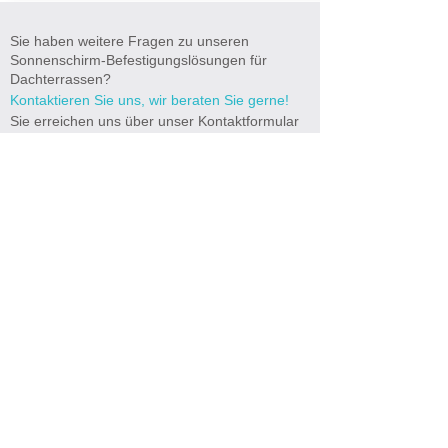
Sie haben weitere Fragen zu unseren
Sonnenschirm-Befestigungslösungen für
Dachterrassen?
Kontaktieren Sie uns, wir beraten Sie gerne!
Sie erreichen uns über unser Kontaktformular
oder unter
+49 (0) 8105 7989715
.
Telefon (tagsüber erreichbar)
Landesvorwahl
Rufnummer
*