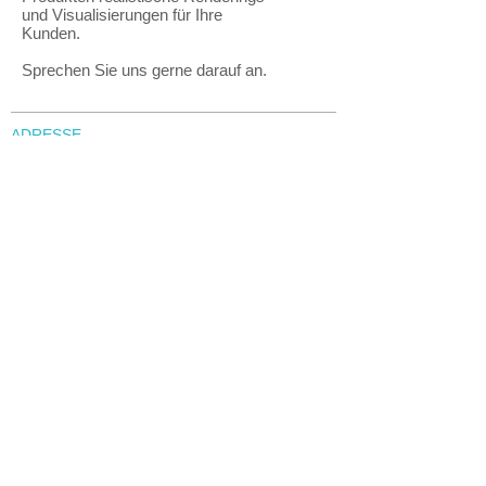
und Visualisierungen für Ihre
Kunden.
Sprechen Sie uns gerne darauf an.
ADRESSE
IPOMEA GmbH
Carl-Benz-Straße 4
82205 Gilching
Deutschland
KONTAKT
Telefon:
+49 (0) 8105 79897 15
E-Mail: info@ipomea.com
SONNENSCHIRME VON IPOMEA®
IPOMEA classic
IPOMEA prisma
IPOMEA tulip